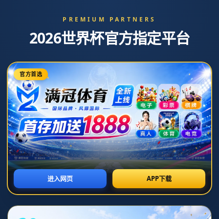
新闻中心
首页
>
新闻中心
新闻中心
英超：阿森納5-0大勝水晶宮，槍手成功縮小與榜首差
距.
时间:2026-07-07T20:29:12+08:00
**标题：** 英超：阿森纳5-0大胜水晶宫，枪手成功缩小与榜首差距
在竞争激烈的英超联赛中，阿森纳凭借惊人的表现，以5-0的比分大胜