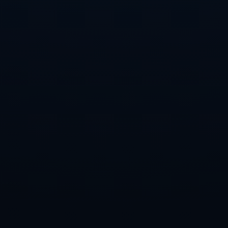
距显著缩小。这不仅为他们提供了继续竞争的动机，也对英超整体格
局产生了不小的影响。**曼城和利物浦**等竞争对手也感受到来自阿森
纳的压力，这种态势可能会在接下来的比赛中为冠军争夺战增添更多
变数。
**案例分析：阿森纳的逆袭之路**
近年来，阿森纳一直处于重建阶段。*通过引进优秀球员如厄德高*，以
及给予年轻球员更多的比赛经验，球队逐渐形成了较为健康的生态体
系。这种平衡务实的策略在对阵强队时尤其重要。在与水晶宫一战
中，阿森纳的成功正是这一策略下的典型体现。