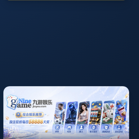
这些特性让他在英超这个竞争激烈的舞台上大放异彩，因此曼
磐石，还需要有灵活的战术执行能力和快速的反击意识。兰普泰
成为一种战术利器，特别是在需要快速转换和反击时。