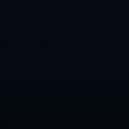
仁獨得27分 周琦復出貢獻10分10籃板4搶斷 弗格斬獲24分 北京成功終
波切蒂諾：我們追求英超勝利，爭取接近積分榜前列.
ight 2024
美狮贵宾会(中国)有限公司-Official website
All Rights by
美狮贵