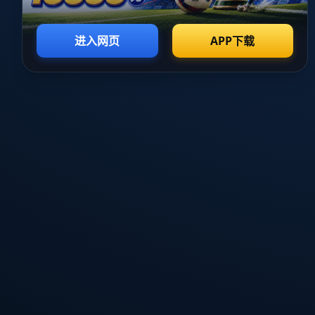
兰普泰转会
联后，带来
的能力无疑