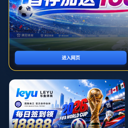
令人瞠目的
联看到了他
曼联对兰普
的加入，或