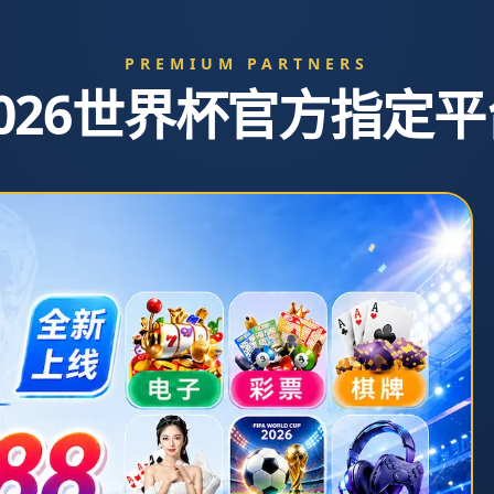
首页
关
郵報：曼聯有意引進蘭普泰 布萊頓標
时间:2026-07-07T20:29:12+
，随着比赛节奏的加快和技术需求的提升，拥有速度和突破能力的球员变得尤
兰普泰**，希望通过引进这位年轻才俊来增强球队的竞争力。兰普泰当前的标
全名为塔里克·兰普泰，自2019年从切尔西青训营中崭露头角以来，凭