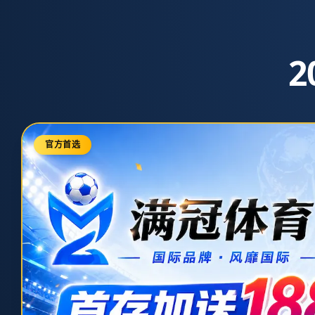
新闻中心
新闻中心
公司新闻
行业资讯
在当今足坛
布莱顿后卫
兰普泰，其