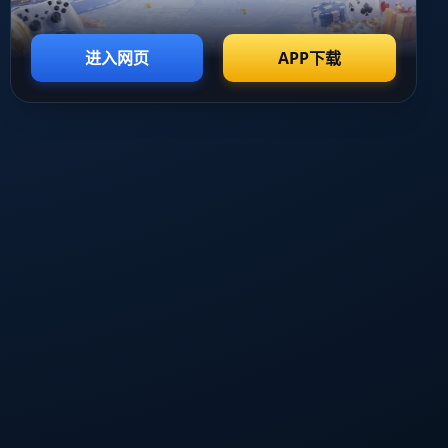
萨卡在曼联的表现。这位同样以防守著称的边后卫，在加盟曼
守者，更多时候他们需要兼顾进攻，提供宽度和深度。兰普泰