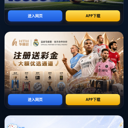
青岛红狮的公开招募计划包括全国范围内的试训和选拔，目的是吸引
不同地域和背景的青少年参与。这样的计划不仅扩大了选材范围，也
有助于提高球队整体实力。**例如，在之前的选拔中，一位来自偏远地
区的少年通过选拔赛脱颖而出，最终进入红狮的青训营，使人们看到
了全国招募的价值。**
**加入中甲的努力与挑战**