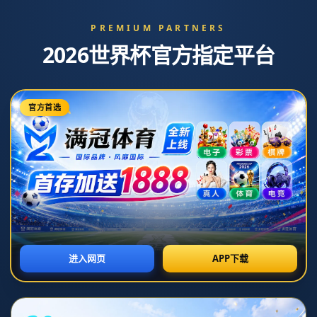
新闻中心
首页
>
新闻中心
新闻中心
青島紅獅爭取加入中甲？全國公開招募青訓球員！.
时间:2026-07-07T20:29:12+08:00
**青島紅獅爭取加入中甲？全國公開招募青訓球員！**
近年来，**中国足球的蓬勃发展**为无数年轻球员提供了追梦的舞台。
作为国内联赛的关键一环，中甲联赛一直在为更多球队和球员提供展