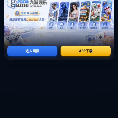
尽管青岛红狮为加入中甲采取了诸多措施，但前路依然困难重重。要
在竞争激烈的中甲联赛中占据一席之地，球队需要在各个方面做好充
分准备。从球队管理、资金投入到球员训练，每一项都需要精心策划
和执行。
青岛红狮不仅需要足够的财政支持来吸引优秀教练员和管理人员，还
需不断完善青训体系以培养出色的本土球员。此外，俱乐部还需要积
极借鉴成功球队的经验，通过友谊赛、交流学习等渠道提高自身水
平。**例如上海申花的成功经验显示，坚实的青训基础和优秀的管理是
球队保持竞争力的重要因素。**
**市场化的动力**
随着中国足球市场的日益规范与成熟，越来越多的企业和投资者看好
其潜力，这也为青岛红狮提供了更多的机会和资源。*通过构建完善的
市场运营机制，俱乐部可以实现自我造血，为长远发展提供有力保
障。*
例如，青岛红狮可以通过合作伙伴关系、品牌营销和球迷社区建设来
增加球队的影响力和收入来源。球迷经济的有效利用不仅能增强球队
的市场竞争力，还可以通过增加曝光率吸引更多的优质球员。
**结语**