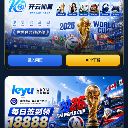
示自我的机会。在这样的背景下，**青島紅獅足球俱樂部**积极准备，
力争在未来加入中甲，他们的努力正在吸引全国青训球员的目光。本
文将探讨青島紅獅如何为这一目标努力，同时分析该过程中可能出现
的机遇与挑战。
**全國公開招募——一个振奋人心的计划**
青岛红狮的加入中甲计划最令人瞩目的无疑是其全国公开招募青训球
员的举措。这不仅仅是为了建立一支可以在中甲站稳脚跟的球队，更
是为全国那些未被挖掘的足球天才提供了一个全新的舞台。*通过这种
方式，青島紅獅希望在全国范围内网罗那些有潜力、有激情的年轻球
员，打造一支充满活力和竞争力的队伍。*