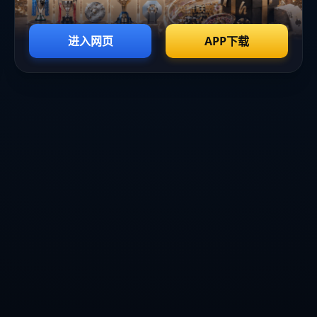
来看，球队的品牌价值以及市场号召力也是不可忽视的因素。大连人作为
具备一定优势。比如，许多赞助商更愿意与有广泛影响力的球队合作，以
引更多的商业合作机会。
外部因素，**球队自身的条件也是关键所在**。球队的经济状况、球员
近年来，为保持竞争力，大连人加大了对青训的投入，并努力改善俱乐部
素，大连人递补中超的问题远非一个简单的决定。只有在多个层面的共同
如果能将自身优势最大化，或许重返中超赛场的梦想将不再遥远。
島紅獅爭取加入中甲？全國公開招募青訓球員！.