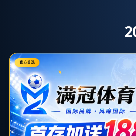
新闻中心
新闻中心
公司新闻
行业资讯
**大连人能
在中国足球
递补中超这