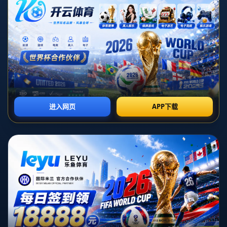
媒体关注的焦点。今年**哈兰德再次成功入围**，这位挪威神锋以其无
与伦比的表现再次赢得了评委的青睐。那么，这位年轻的前锋为何能
够屡次上榜？他的表现又是如何在英超这片竞技赛场上脱颖而出的
呢？
**哈兰德的崛起与持续表现**
自从哈兰德加入曼彻斯特城以来，他的名字几乎成了“进球机器”的代名
词。他以惊人的速度、出色的技术和敏锐的嗅觉，不断刷新着自己的
进球纪录。四月，正值联赛的关键阶段，哈兰德用一次次精彩的表现
力证了自己的价值。*无论是俯身鱼跃的头球，还是掌握时机的凌空抽
射，他的得分能力让对手无不胆寒。*
### **他在比赛中的关键角色**
在对阵利物浦的比赛中，哈兰德的表现尤为突出。他不仅凭借个人能
力在禁区内创造了多次得分机会，还在中场积极回防，帮助球队稳固
阵脚。正因为有哈兰德这样的球员，曼城在比赛中始终保持着强大的
进攻态势，令对手无力招架。而在对阵切尔西的比赛中，他再次发挥
关键作用，攻入制胜一球，帮助球队斩获3分。
### 他为何不断突破自我
**体能与训练**是哈兰德屡次获得提名的重要原因。他的饮食管理、训